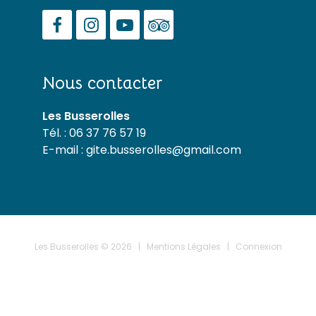
Facebook
Instagram
YouTube
TripAdvisor
Nous contacter
Les Busserolles
Tél. : 06 37 76 57 19
E-mail :
gite.busserolles@gmail.com
Les Busserolles © 2026
|
Mentions Légales
|
Connexion