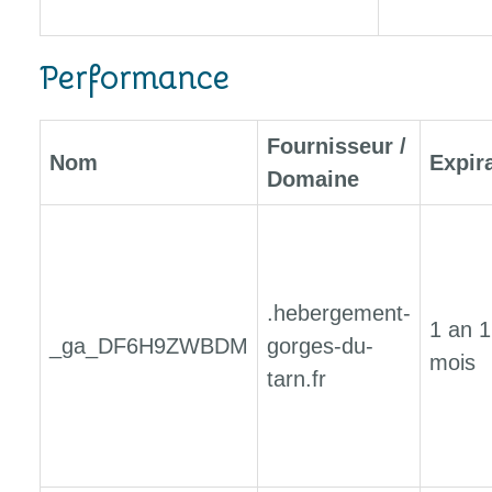
Performance
Fournisseur /
Nom
Expir
Domaine
.hebergement-
1 an 1
_ga_DF6H9ZWBDM
gorges-du-
mois
tarn.fr