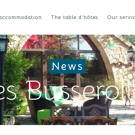
accommodation
The table d’hôtes
Our servi
News
es Busseroll