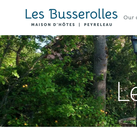
Our 
L