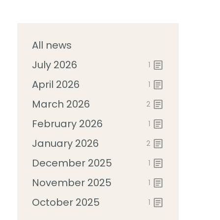
All news
July 2026
article
1
April 2026
article
1
March 2026
article
2
February 2026
article
1
January 2026
article
2
December 2025
article
1
November 2025
article
1
October 2025
article
1