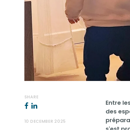
SHARE
Entre le
des espa
prépara
10 DECEMBER 2025
s'est pr