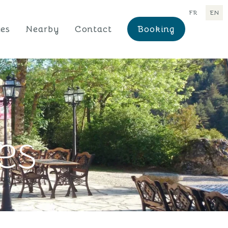
FR
EN
ces
Nearby
Contact
Booking
es